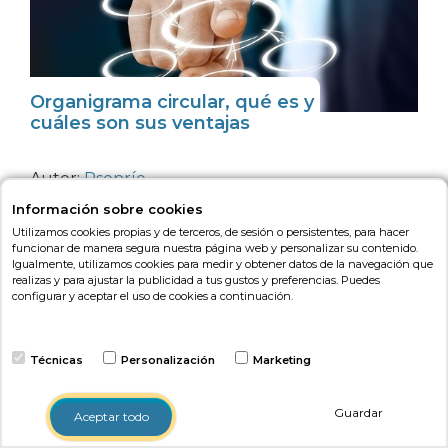
Organigrama circular, qué es y
cuáles son sus ventajas
Autor:
Psonríe
Información sobre cookies
Trabajo
,
Salud
Utilizamos cookies propias y de terceros, de sesión o persistentes, para hacer
funcionar de manera segura nuestra página web y personalizar su contenido.
El organigrama circular es un tipo de estructura
Igualmente, utilizamos cookies para medir y obtener datos de la navegación que
que ha ganado relevancia debido a su
realizas y para ajustar la publicidad a tus gustos y preferencias. Puedes
configurar y aceptar el uso de cookies a continuación.
flexibilidad y adaptabilidad en el entorno
socioeconómico actual
Técnicas
Personalización
Marketing
Guardar
Aceptar todo