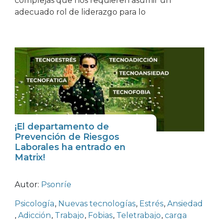
complejas que nos requieren asumir un
adecuado rol de liderazgo para lo
¡El departamento de
Prevención de Riesgos
Laborales ha entrado en
Matrix!
Autor:
Psonríe
Psicología
,
Nuevas tecnologías
,
Estrés
,
Ansiedad
,
Adicción
,
Trabajo
,
Fobias
,
Teletrabajo
,
carga