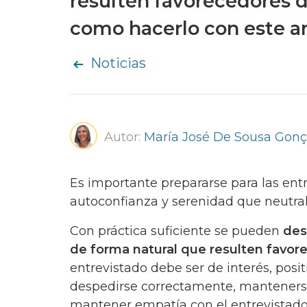
resulten favorecedores d
como hacerlo con este a
Noticias
Autor:
María José De Sousa Gonç
Es importante prepararse para las ent
autoconfianza y serenidad que neutrali
Con práctica suficiente se pueden
des
de forma natural que resulten favore
entrevistado debe ser de interés, posi
despedirse correctamente, mantenerse
mantener empatía con el entrevistador