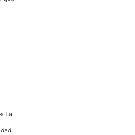
s. La
didad,