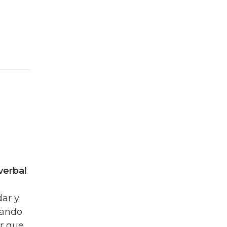
verbal
dar y
rando
ar que