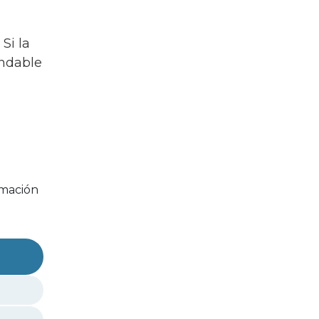
. Si la
endable
rmación