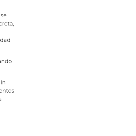
 se
reta,
idad
ando
Sin
entos
a