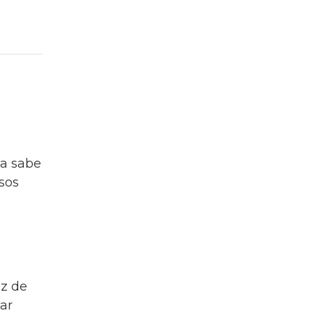
na sabe
sos
az de
zar