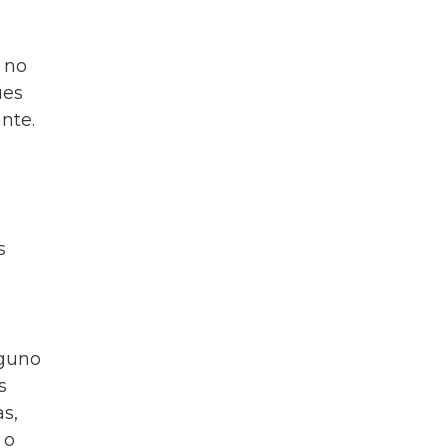
 no
ues
nte.
s
nguno
s
s,
 o