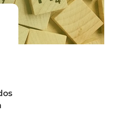
dos
a