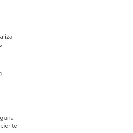
aliza
s
o
lguna
sciente