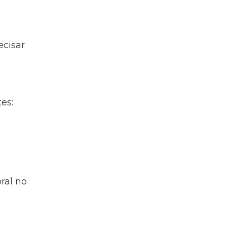
ecisar
es:
ral no