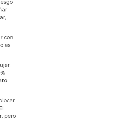
iesgo
ñar
ar,
ar con
o es
ujer.
0%
nto
olocar
El
r, pero
e