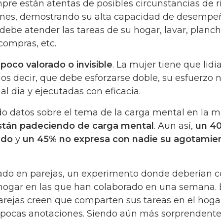
pre están atentas de posibles circunstancias de r
iones, demostrando su alta capacidad de desempe
debe atender las tareas de su hogar, lavar, planch
 compras, etc.
 poco valorado o invisible
. La mujer tiene que lidi
s decir, que debe esforzarse doble, su esfuerzo n
al dia y ejecutadas con eficacia.
do datos sobre el tema de la carga mental en la m
stán padeciendo de carga mental
. Aun así,
un 4
ado
y
un 45% no expresa con nadie su agotamie
zado en parejas, un experimento donde deberían c
l hogar en las que han colaborado en una semana. 
parejas creen que comparten sus tareas en el hoga
 pocas anotaciones. Siendo aún más sorprendent