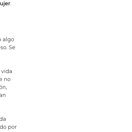
ujer
.
o algo
so. Se
 vida
e no
ón,
tan
ida
ado por