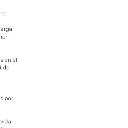
una
carga
enen
s en el
d de
os por
 vida