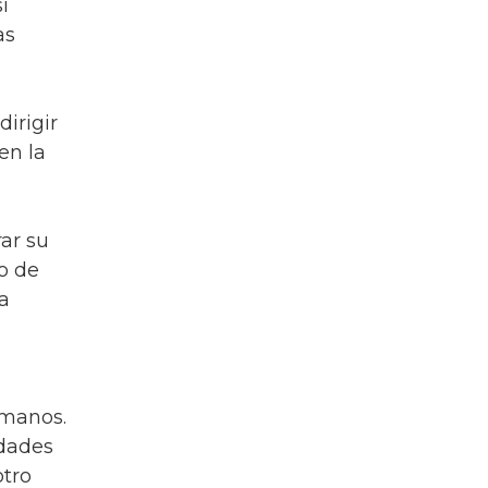
í
as
irigir
en la
ar su
o de
a
umanos.
idades
otro