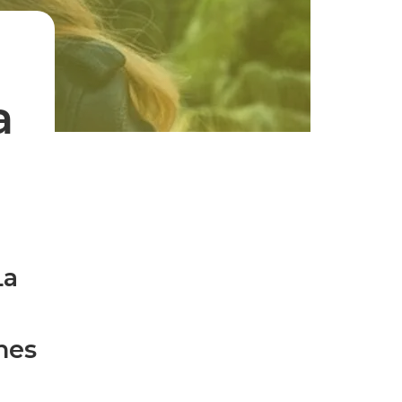
a
La
nes