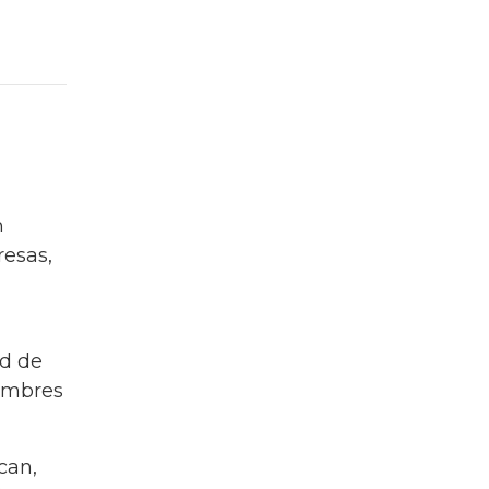
n
resas,
ad de
hombres
can,