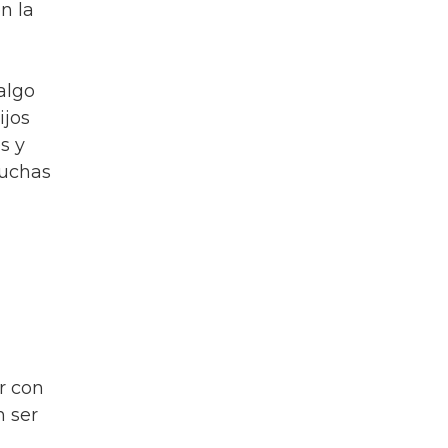
n la
 algo
ijos
s y
muchas
r con
n ser