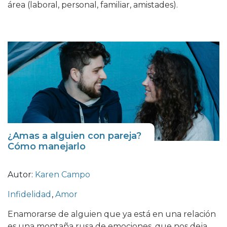
área (laboral, personal, familiar, amistades).
¿Amas a alguien con pareja?
Cómo manejarlo
Autor:
Karen Campo
Infidelidad
,
Amor
Enamorarse de alguien que ya está en una relación
es una montaña rusa de emociones, que nos deja