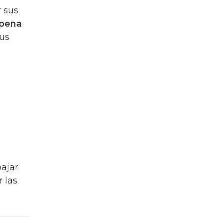
r sus
 pena
sus
bajar
 las