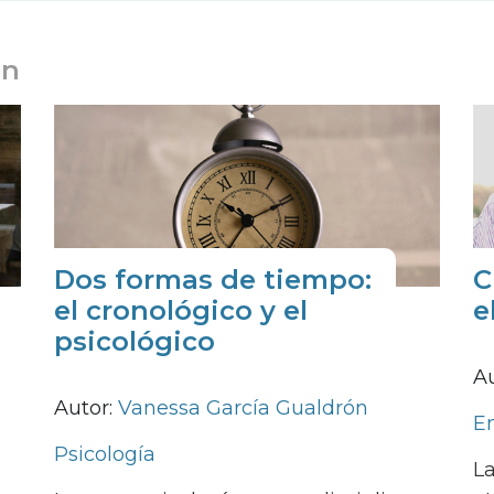
en
Dos formas de tiempo:
C
el cronológico y el
e
psicológico
A
Autor:
Vanessa García Gualdrón
E
Psicología
L