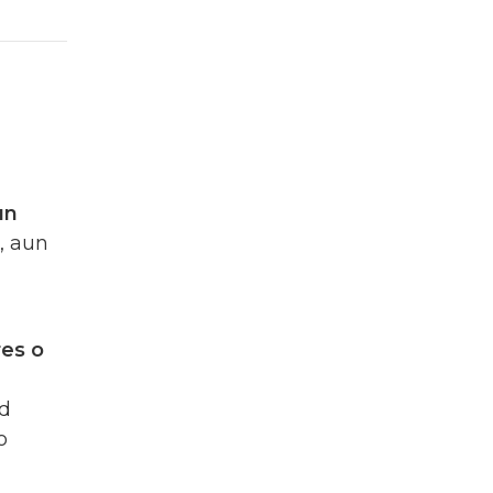
un
, aun
res o
ud
o