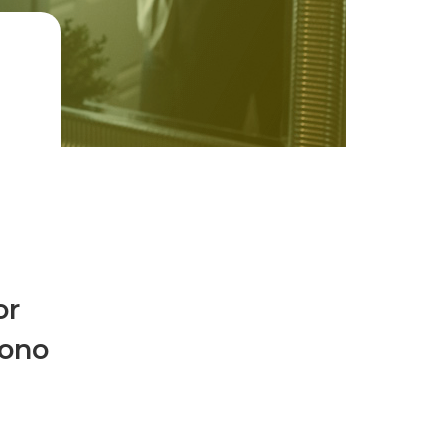
or
tono