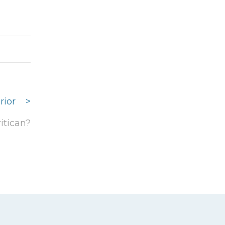
rior
>
itican?