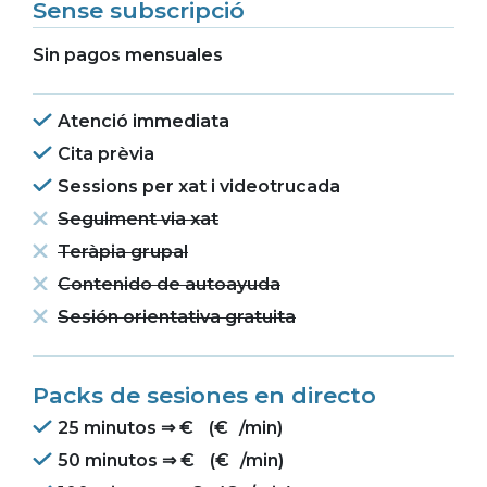
Sense subscripció
Sin pagos mensuales
Atenció immediata
Cita prèvia
Sessions per xat i videotrucada
Seguiment via xat
Teràpia grupal
Contenido de autoayuda
Sesión orientativa gratuita
Packs de sesiones en directo
25 minutos ⇒
€
(
€
/min)
50 minutos ⇒
€
(
€
/min)