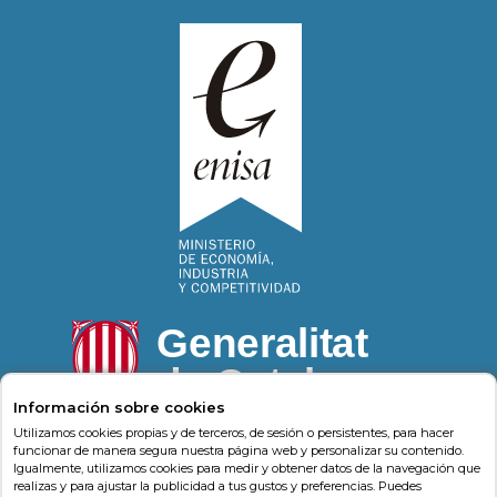
Información sobre cookies
Utilizamos cookies propias y de terceros, de sesión o persistentes, para hacer
funcionar de manera segura nuestra página web y personalizar su contenido.
Igualmente, utilizamos cookies para medir y obtener datos de la navegación que
Psonríe
Carrer de la Llacuna 162
08018
,
Barcelona
(
Barcelona
)
-
realizas y para ajustar la publicidad a tus gustos y preferencias. Puedes
Psonrie.com