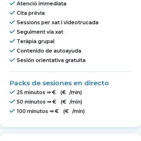
Atenció immediata
Cita prèvia
Sessions per xat i videotrucada
Seguiment via xat
Teràpia grupal
Contenido de autoayuda
Sesión orientativa gratuita
Packs de sesiones en directo
25 minutos ⇒
€
(
€
/min)
50 minutos ⇒
€
(
€
/min)
100 minutos ⇒
€
(
€
/min)
O