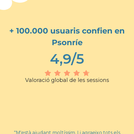
+ 100.000 usuaris confien en
Psonríe
4,9/5
Valoració global de les sessions
"M'està ajudant moltíssim. Li agraeixo tots els