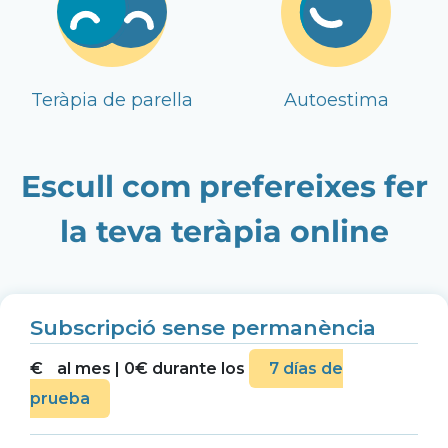
Teràpia de parella
Autoestima
Escull com prefereixes fer
la teva teràpia online
Subscripció sense permanència
€
al mes | 0€ durante los
7 días de
prueba