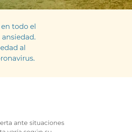
en todo el
 ansiedad.
iedad al
ronavirus.
erta ante situaciones
ta varía según su