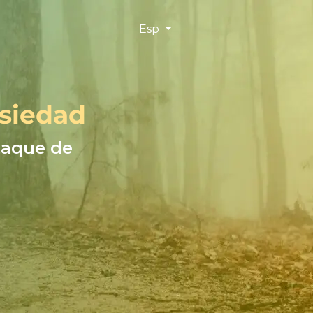
Esp
nsiedad
taque de