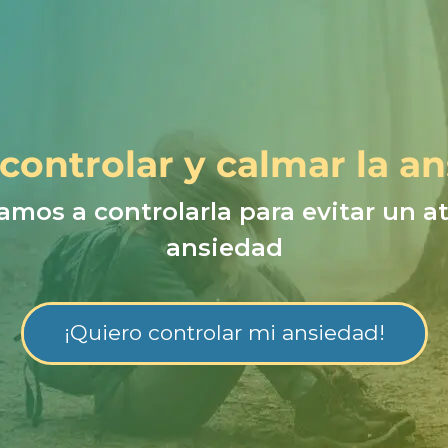
ontrolar y calmar la a
amos a controlarla para evitar un a
ansiedad
¡Quiero controlar mi ansiedad!