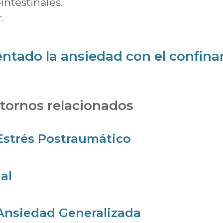
ntestinales.
.
tado la ansiedad con el confin
stornos relacionados
Estrés Postraumático
al
Ansiedad Generalizada