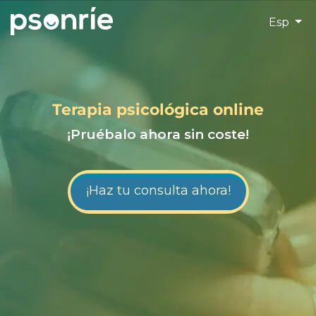
Esp
Terapia psicológica online
¡Pruébalo ahora sin coste!
¡Haz tu consulta ahora!