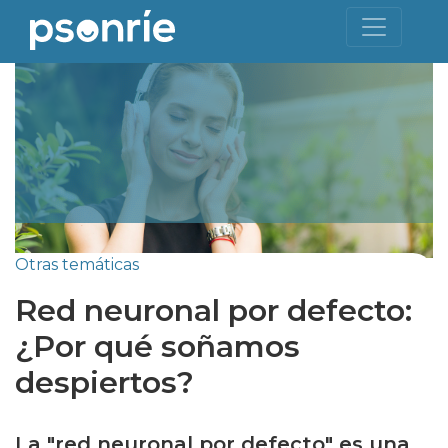
Otras temáticas
Red neuronal por defecto:
¿Por qué soñamos
despiertos?
La "red neuronal por defecto" es una