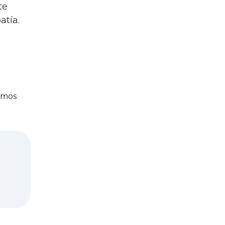
te
atía.
emos