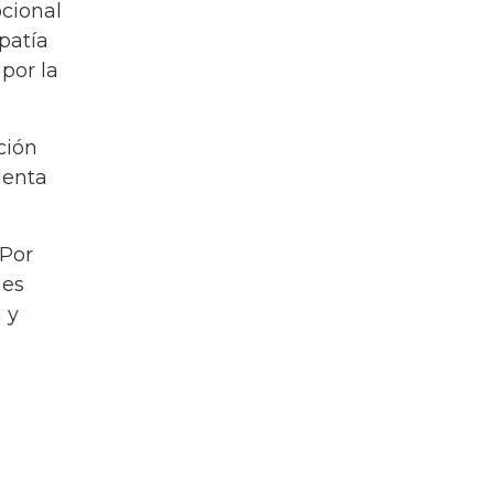
cional
patía
por la
ción
ienta
 Por
 es
 y