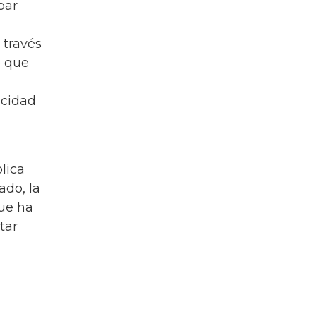
par
 través
o que
acidad
lica
ado, la
que ha
tar