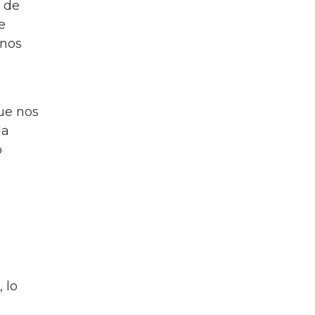
n de
e
 nos
ue nos
la
o
 lo