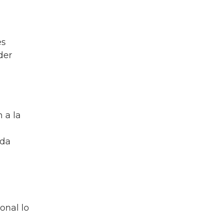
es
der
 a la
ada
onal lo