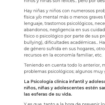
niños y niñas son felices... pero por de
Hay niñas y niños con numerosos pro
física y/o mental más o menos graves 
lenguaje, trastornos psicológicos, nec
abandonos, negligencia en sus cuidado
físico o psicológico por parte de sus p
bullying), dificultades académicas... 
de género sufrida en sus hogares, otr
recursos en la economía familiar, etc.
Teniendo en cuenta todo lo anterior, m
problemas psicológicos; algunos muy 
La Psicología clínica infantil y ado
niños, niñas y adolescentes estén sa
las esferas de su vida.
Y es que, tanto a la hora de prevenir 