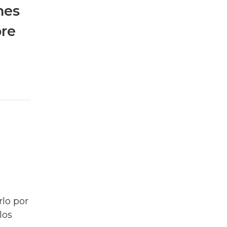
nes
pre
rlo por
los