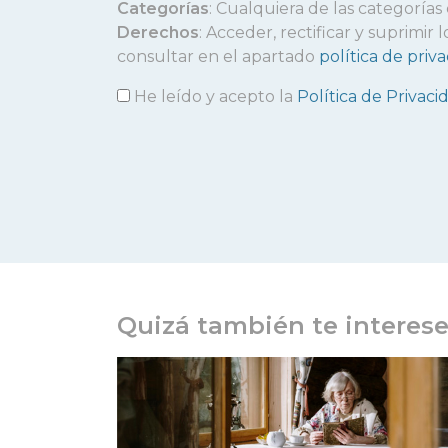
Categorías
: Cualquiera de las categorías
Derechos
: Acceder, rectificar y suprimi
consultar en el apartado
política de priv
He leído y acepto la
Política de Privaci
Quizá también te interes