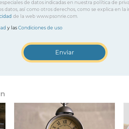
 especiales de datos indicadas en nuestra política de priv
r los datos, así como otros derechos, como se explica en l
acidad
de la web www.psonrie.com.
dad
y las
Condiciones de uso
en