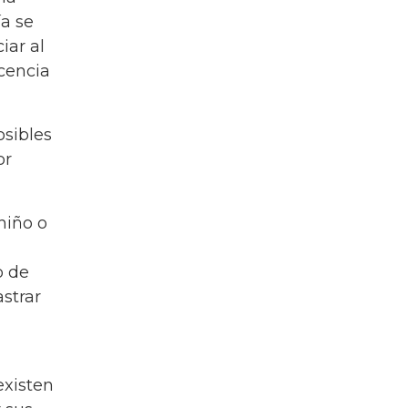
ía se
iar al
cencia
osibles
or
niño o
o de
astrar
existen