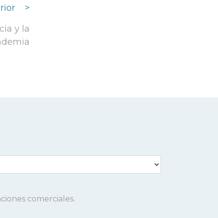
rior
>
ia y la
andemia
aciones comerciales.