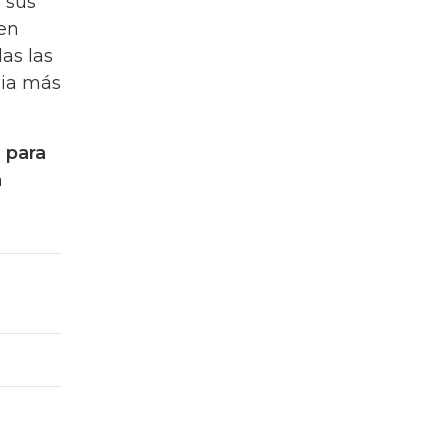
 sus
 en
as las
lia más
l para
a