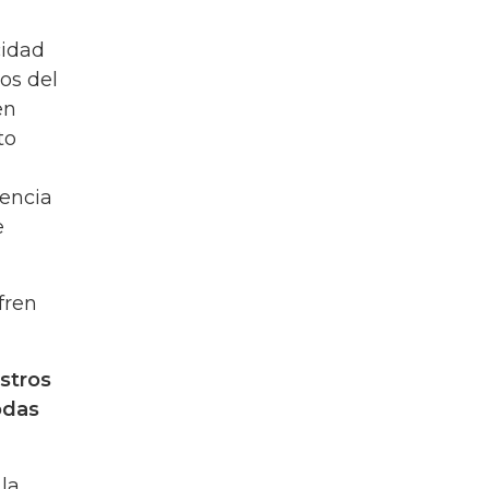
cidad
os del
en
to
lencia
e
fren
stros
odas
 la