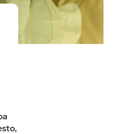
pa
esto,