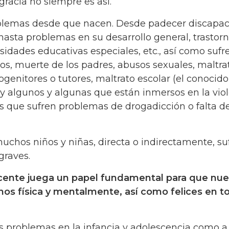
sgracia no siempre es así.
blemas desde que nacen. Desde padecer discapa
hasta problemas en su desarrollo general, trastorn
esidades educativas especiales, etc., así como sufr
s, muerte de los padres, abusos sexuales, maltra
rogenitores o tutores, maltrato escolar (el conocido
Hay algunos y algunas que están inmersos en la vio
os que sufren problemas de drogadicción o falta d
uchos niños y niñas, directa o indirectamente, su
graves.
lescente juega un papel fundamental para que nue
nos física y mentalmente, así como felices en t
los problemas en la infancia y adolescencia como a