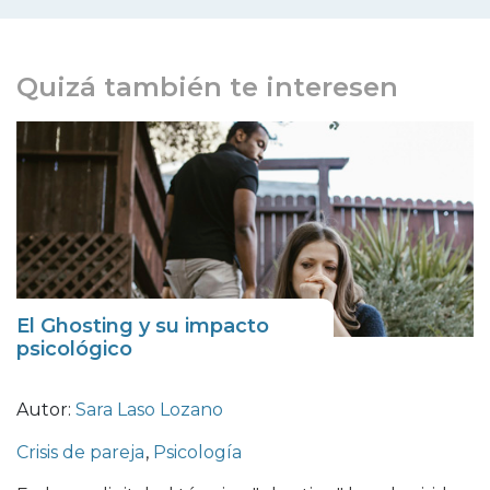
Quizá también te interesen
El Ghosting y su impacto
psicológico
Autor:
Sara Laso Lozano
Crisis de pareja
,
Psicología