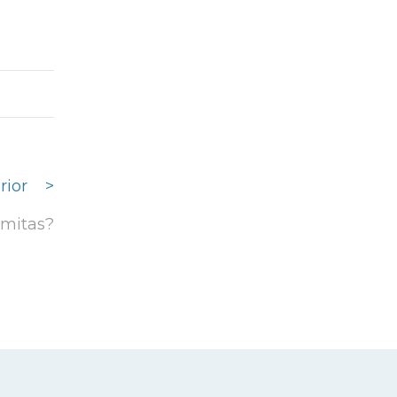
rior
>
imitas?