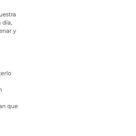
uestra
 día,
enar y
erlo
n
gan que