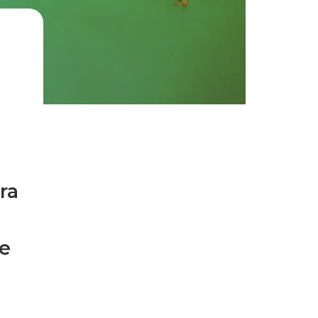
ra
ue