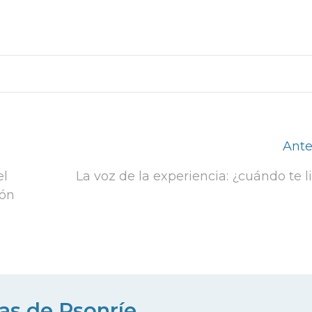
Ante
el
La voz de la experiencia: ¿cuándo te l
ión
ias de Psonríe