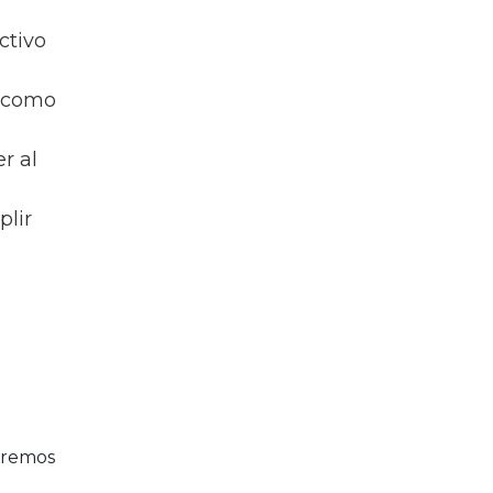
ctivo
o como
r al
plir
dremos