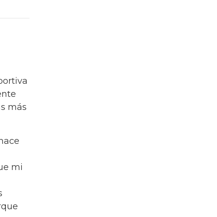
portiva
ente
as más
 hace
ue mi
s
rque