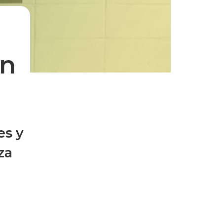
ón
es y
za