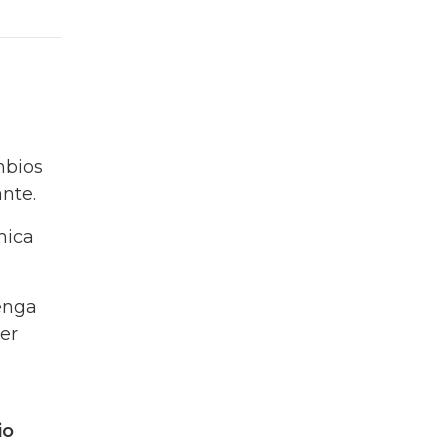
mbios
ante.
mica
enga
er
io