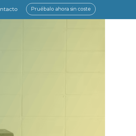
ntacto
Pruébalo ahora sin coste