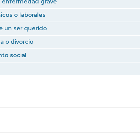
a enfermedad grave
cos o laborales
e un ser querido
a o divorcio
to social