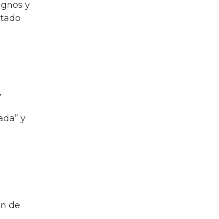
signos y
stado
,
ada” y
ón de