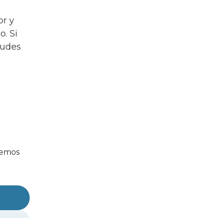
or y
o. Si
dudes
remos