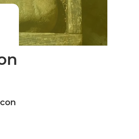
son
 con