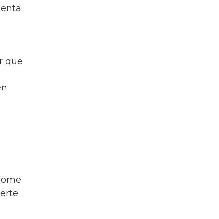
menta
r que
en
drome
erte