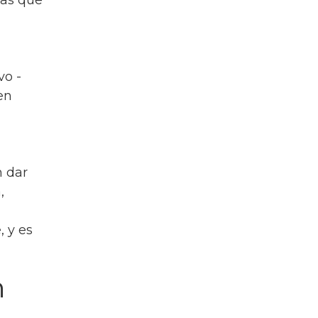
vo -
en
n dar
,
 y es
n