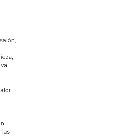
salón,
ieza,
iva.
alor
en
 las