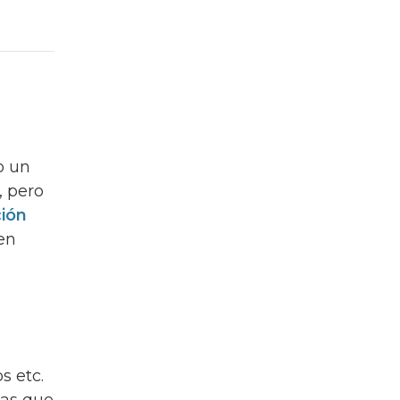
o un
, pero
ión
en
s etc.
nas que