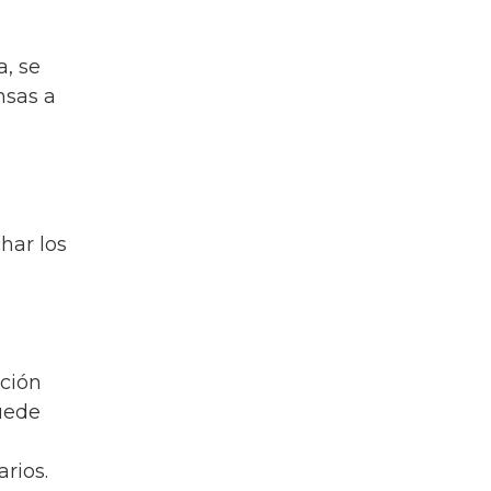
, se
nsas a
har los
ción
uede
arios.