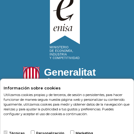
Información sobre cookies
Utilizamos cookies propias y de terceros, de sesión o persistentes, para hacer
funcionar de manera segura nuestra página web y personalizar su contenido.
Igualmente, utilizamos cookies para medir y obtener datos de la navegación que
Psonríe
Carrer de la Llacuna 162
08018
,
Barcelona
realizas y para ajustar la publicidad a tus gustos y preferencias. Puedes
(
Barcelona
)
-
Psonrie.com
configurar y aceptar el uso de cookies a continuación.
Terminos y condiciones
Técnicas
Personalización
Marketing