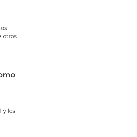
nos
 otros
como
 y los