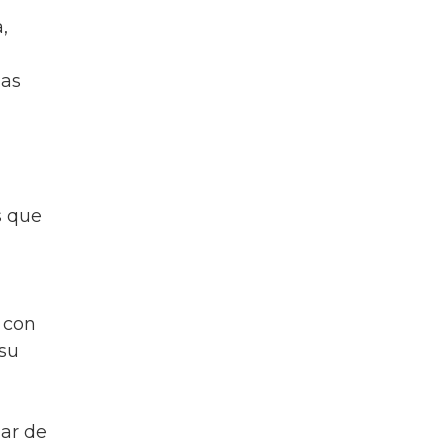
,
mas
s que
s con
 su
uar de