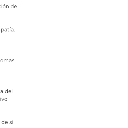
ción de
patía.
ntomas
a del
ivo
 de sí