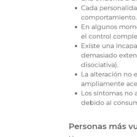
Cada personalidad
comportamiento.
En algunos momen
el control compl
Existe una incap
demasiado extens
disociativa).
La alteración no 
ampliamente ace
Los síntomas no 
debido al consum
Personas más vul