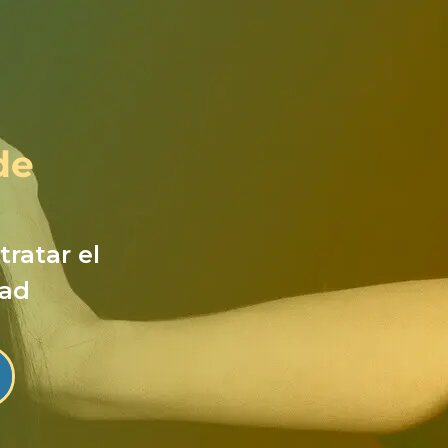
de
ratar el
dad