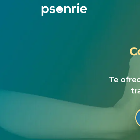
C
Te ofre
tr