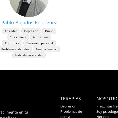
Pablo Bojados Rodríguez
Ansiedad
Depresión
Duelo
Crisis pareja
Autoestima
Control ira
Desarrollo personal
Problemas laborales
Terapia familiar
Habilidades sociales
TERAPIAS
NOSOTR
Depresión
Preguntas fre
Problemas de
Soy psicólogo
fácilmente en tu
pareja
Noticias
 psicólogo