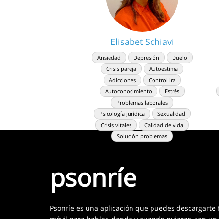
Elisabet Schiavi
Ansiedad
Depresión
Duelo
Crisis pareja
Autoestima
Adicciones
Control ira
Autoconocimiento
Estrés
Problemas laborales
Psicología jurídica
Sexualidad
Crisis vitales
Calidad de vida
Solución problemas
psonríe
Psonríe es una aplicación que puedes descargarte 
móvil para hablar, donde y cuando quieras, con un