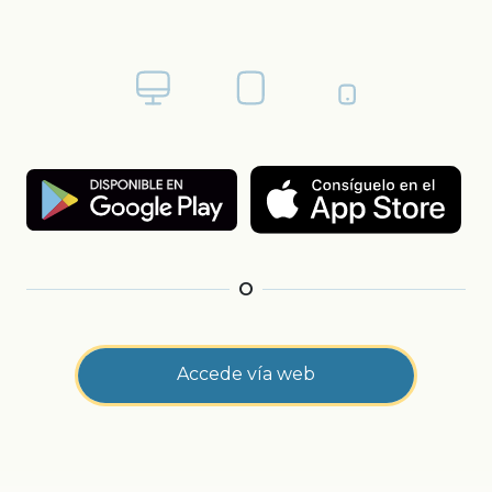
O
Accede vía web